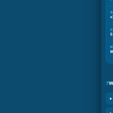
G
x
C
5
P
M
❓
W