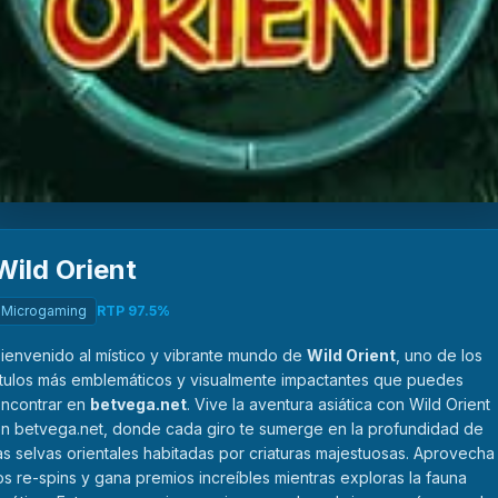
▶
Wild Orient
Microgaming
RTP 97.5%
ienvenido al místico y vibrante mundo de
Wild Orient
, uno de los
ítulos más emblemáticos y visualmente impactantes que puedes
ncontrar en
betvega.net
. Vive la aventura asiática con Wild Orient
n betvega.net, donde cada giro te sumerge en la profundidad de
as selvas orientales habitadas por criaturas majestuosas. Aprovecha
os re-spins y gana premios increíbles mientras exploras la fauna