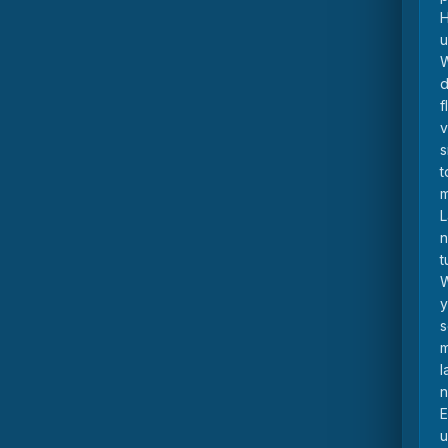
H
u
W
d
f
v
s
t
m
L
n
t
W
y
s
m
l
n
E
u