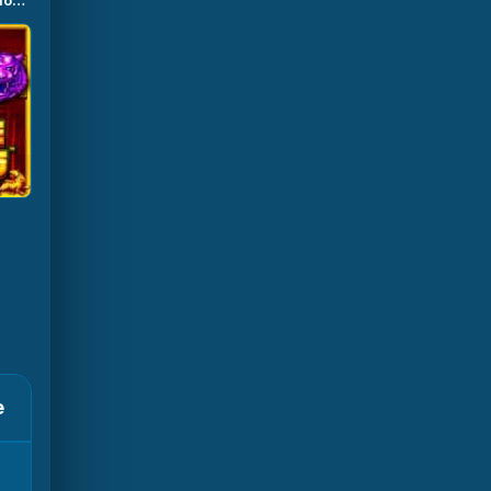
Bingo en la tierra de los dulces
e