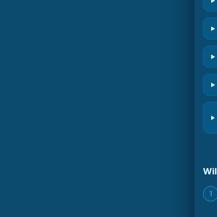
Wil
1