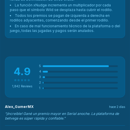
La función xNudge incrementa un multiplicador por cada
paso que el símbolo Wild se desplaza hasta cubrir el rodillo.
Todos los premios se pagan de izquierda a derecha en
rodillos adyacentes, comenzando desde el primer rodillo.
En caso de mal funcionamiento técnico de la plataforma o del
juego, todas las jugadas y pagos serán anulados.
5
4.9
4
3
⭐⭐⭐⭐⭐
2
1,842 Reviews
1
Alex_GamerMX
hace 2 días
“¡Increíble! Gané un premio mayor en Serial anoche. La plataforma de
betvega es súper rápida y confiable.”