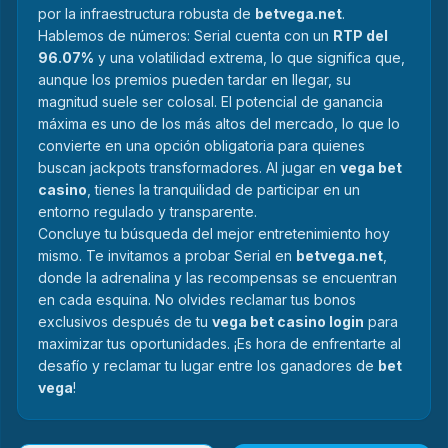
por la infraestructura robusta de
betvega.net
.
Hablemos de números: Serial cuenta con un
RTP del
96.07%
y una volatilidad extrema, lo que significa que,
aunque los premios pueden tardar en llegar, su
magnitud suele ser colosal. El potencial de ganancia
máxima es uno de los más altos del mercado, lo que lo
convierte en una opción obligatoria para quienes
buscan jackpots transformadores. Al jugar en
vega bet
casino
, tienes la tranquilidad de participar en un
entorno regulado y transparente.
Concluye tu búsqueda del mejor entretenimiento hoy
mismo. Te invitamos a probar Serial en
betvega.net
,
donde la adrenalina y las recompensas se encuentran
en cada esquina. No olvides reclamar tus bonos
exclusivos después de tu
vega bet casino login
para
maximizar tus oportunidades. ¡Es hora de enfrentarte al
desafío y reclamar tu lugar entre los ganadores de
bet
vega
!