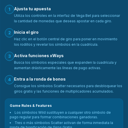
Ajusta tu apuesta
1
Utiliza los controles en la interfaz de Vega Bet para seleccionar
la cantidad de monedas que deseas apostar en cada giro.
Inicia el giro
2
Haz clic en el botón central de giro para poner en movimiento
los rodillos y revelar los símbolos en la cuadrícula.
Activa funciones xWays
3
Busca los símbolos especiales que expanden la cuadrícula y
aumentan drásticamente las líneas de pago activas.
Entra a la ronda de bonos
4
Consigue los símbolos Scatter necesarios para desbloquear los
giros gratis y las funciones de multiplicadores acumulados.
Game Rules & Features
Los símbolos Wild sustituyen a cualquier otro símbolo de
pago regular para formar combinaciones ganadoras.
Tres o más símbolos Scatter activan de forma inmediata la
ronda de bonificación de Giros Gratis.