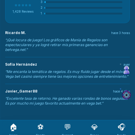
3
⭐⭐⭐⭐⭐
2
1,428 Reviews
1
Ricardo M.
hace 3 horas
“¡Qué locura de juego! Los gráficos de Manía de Regalos son
espectaculares y ya logré retirar mis primeras ganancias en
betvega.net.”
Sofía Hernández
ayer
“Me encanta la temática de regalos. Es muy fluido jugar desde el móvil.
Vega bet casino siempre tiene las mejores opciones de entretenimiento.”
Javier_Gamer88
hace 4 días
“Excelente tasa de retorno. He ganado varias rondas de bonos seguidas.
Es por mucho mi juego favorito actualmente en vega bet.”
🏠
⚽
💬
💎
🎧