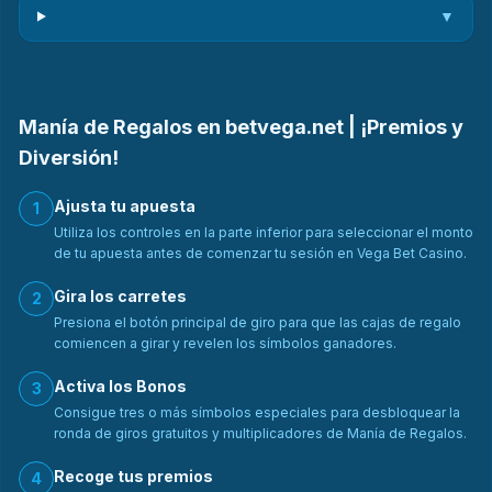
▼
Manía de Regalos en betvega.net | ¡Premios y
Diversión!
Ajusta tu apuesta
1
Utiliza los controles en la parte inferior para seleccionar el monto
de tu apuesta antes de comenzar tu sesión en Vega Bet Casino.
Gira los carretes
2
Presiona el botón principal de giro para que las cajas de regalo
comiencen a girar y revelen los símbolos ganadores.
Activa los Bonos
3
Consigue tres o más símbolos especiales para desbloquear la
ronda de giros gratuitos y multiplicadores de Manía de Regalos.
Recoge tus premios
4