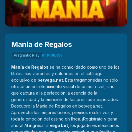
▶
Manía de Regalos
Pragmatic Play
RTP 96.8%
Manía de Regalos
se ha consolidado como uno de los
títulos más vibrantes y coloridos en el catálogo
exclusivo de
betvega.net
. Esta tragamonedas no solo
ofrece un entretenimiento visual de primer nivel, sino
que captura a la perfección la esencia de la
generosidad y la emoción de los premios inesperados.
Descubre la Manía de Regalos en betvega.net.
Aprovecha los mejores bonos, premios exclusivos y
toda la emoción del casino en línea. ¡Regístrate y gana
ahora! Al ingresar a
vega bet
, los jugadores mexicanos
son recibidos con una interfaz amigable que facilita el