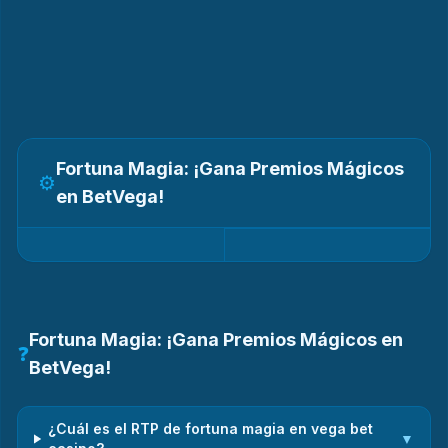
Fortuna Magia: ¡Gana Premios Mágicos
⚙️
en BetVega!
Fortuna Magia: ¡Gana Premios Mágicos en
❓
BetVega!
¿Cuál es el RTP de fortuna magia en vega bet
▼