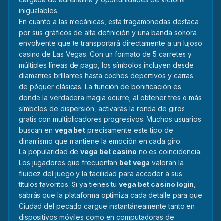
inigualables.
En cuanto a las mecánicas, esta tragamonedas destaca
por sus gráficos de alta definición y una banda sonora
envolvente que te transportará directamente a un lujoso
casino de Las Vegas. Con un formato de 5 carretes y
múltiples líneas de pago, los símbolos incluyen desde
diamantes brillantes hasta coches deportivos y cartas
de póquer clásicas. La función de bonificación es
donde la verdadera magia ocurre; al obtener tres o más
símbolos de dispersión, activarás la ronda de giros
gratis con multiplicadores progresivos. Muchos usuarios
buscan en
vega bet
precisamente este tipo de
dinamismo que mantiene la emoción en cada giro.
La popularidad de
vega bet casino
no es coincidencia.
Los jugadores que frecuentan
bet vega
valoran la
fluidez del juego y la facilidad para acceder a sus
títulos favoritos. Si ya tienes tu
vega bet casino login
,
sabrás que la plataforma optimiza cada detalle para que
Ciudad del pecado cargue instantáneamente tanto en
dispositivos móviles como en computadoras de