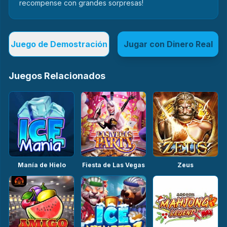
recompense con grandes sorpresas!
Juego de Demostración
Jugar con Dinero Real
Juegos Relacionados
Manía de Hielo
Fiesta de Las Vegas
Zeus