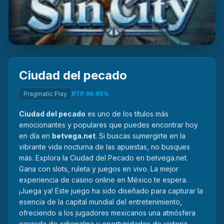
▶
Ciudad del pecado
Pragmatic Play
RTP 96.65%
Ciudad del pecado
es uno de los títulos más
emocionantes y populares que puedes encontrar hoy
en día en
betvega.net
. Si buscas sumergirte en la
vibrante vida nocturna de las apuestas, no busques
más. Explora la Ciudad del Pecado en betvega.net.
Gana con slots, ruleta y juegos en vivo. La mejor
experiencia de casino online en México te espera.
¡Juega ya! Este juego ha sido diseñado para capturar la
esencia de la capital mundial del entretenimiento,
ofreciendo a los jugadores mexicanos una atmósfera
cargada de adrenalina y oportunidades de victoria