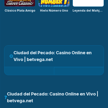
Clásico Plata Amigo
Hielo Número Uno
Leyenda del Mahjong Navidad
Ciudad del Pecado: Casino Online en
⚙️
Vivo | betvega.net
Ciudad del Pecado: Casino Online en Vivo |
❓
betvega.net